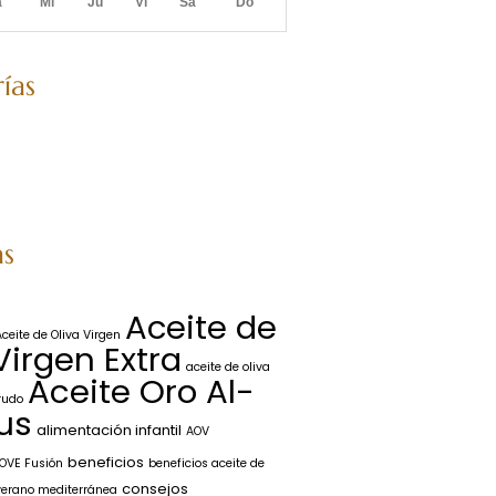
a
Mi
Ju
Vi
Sá
Do
ías
as
Aceite de
Aceite de Oliva Virgen
Virgen Extra
aceite de oliva
Aceite Oro Al-
rudo
us
alimentación infantil
AOV
beneficios
OVE Fusión
beneficios aceite de
consejos
verano mediterránea