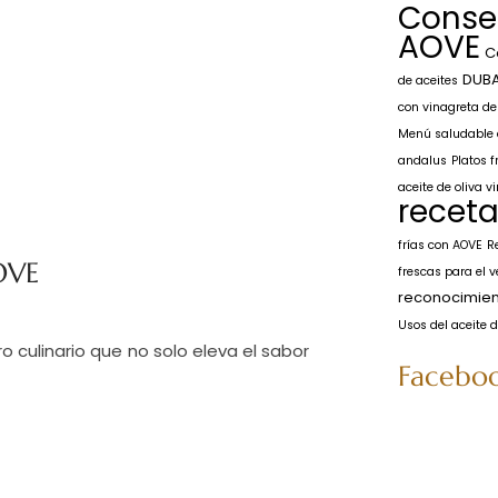
Conse
AOVE
C
DUB
de aceites
con vinagreta de 
Menú saludable d
andalus
Platos f
aceite de oliva v
recet
frías con AOVE
R
OVE
frescas para el 
reconocimien
Usos del aceite d
o culinario que no solo eleva el sabor
Facebo