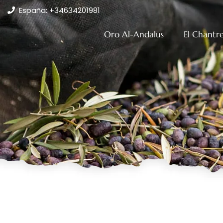
España:
+34634201981
Oro Al-Andalus
El Chantr