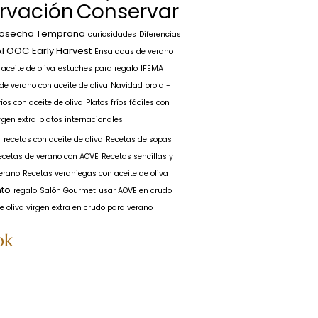
rvación
Conservar
osecha Temprana
curiosidades
Diferencias
AI OOC
Early Harvest
Ensaladas de verano
aceite de oliva
estuches para regalo
IFEMA
e verano con aceite de oliva
Navidad
oro al-
ríos con aceite de oliva
Platos fríos fáciles con
irgen extra
platos internacionales
a
recetas con aceite de oliva
Recetas de sopas
ecetas de verano con AOVE
Recetas sencillas y
verano
Recetas veraniegas con aceite de oliva
to
regalo
Salón Gourmet
usar AOVE en crudo
e oliva virgen extra en crudo para verano
ok