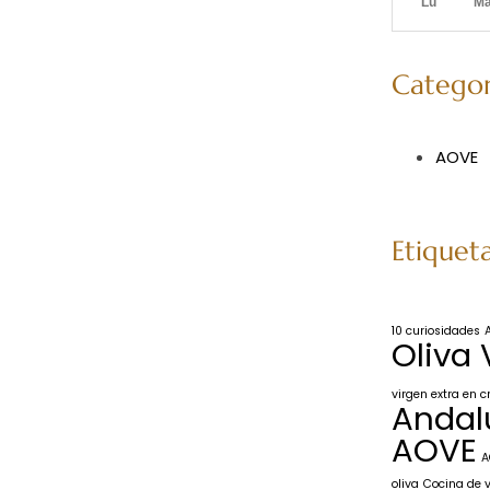
Lu
M
Categor
AOVE
Etiquet
10 curiosidades
Oliva 
virgen extra en c
Andal
AOVE
A
oliva
Cocina de 