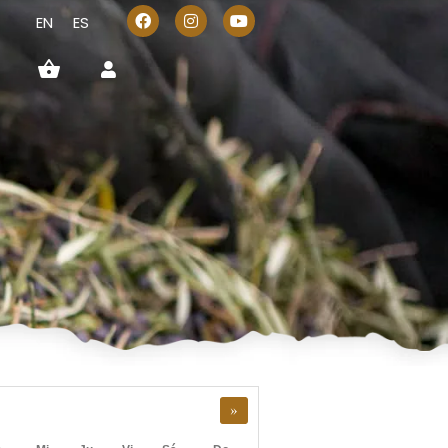
EN
ES
»