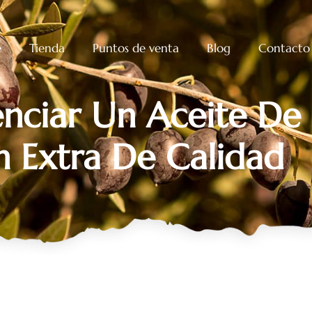
e
Tienda
Puntos de venta
Blog
Contacto
nciar Un Aceite De 
n Extra De Calidad