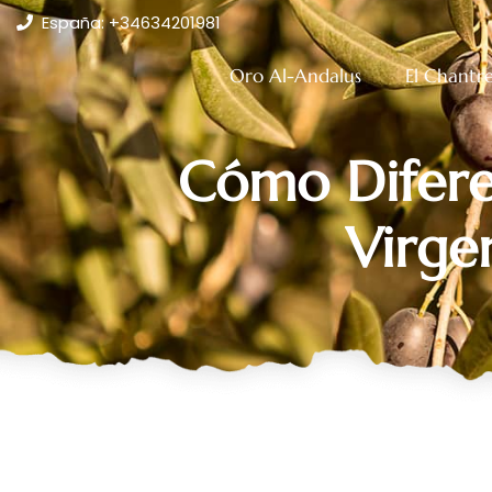
España:
+34634201981
Oro Al-Andalus
El Chantr
Cómo Difere
Virge