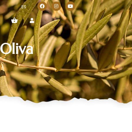
ES
Oliva