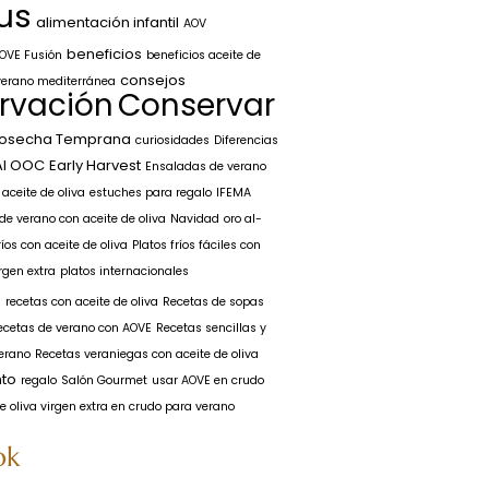
us
alimentación infantil
AOV
beneficios
OVE Fusión
beneficios aceite de
consejos
verano mediterránea
rvación
Conservar
osecha Temprana
curiosidades
Diferencias
AI OOC
Early Harvest
Ensaladas de verano
aceite de oliva
estuches para regalo
IFEMA
e verano con aceite de oliva
Navidad
oro al-
ríos con aceite de oliva
Platos fríos fáciles con
irgen extra
platos internacionales
a
recetas con aceite de oliva
Recetas de sopas
ecetas de verano con AOVE
Recetas sencillas y
verano
Recetas veraniegas con aceite de oliva
to
regalo
Salón Gourmet
usar AOVE en crudo
e oliva virgen extra en crudo para verano
ok