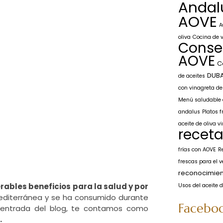
Andal
AOVE
A
oliva
Cocina de 
Conse
AOVE
C
DUB
de aceites
con vinagreta de 
Menú saludable d
andalus
Platos f
aceite de oliva v
recet
frías con AOVE
R
frescas para el 
reconocimien
ables beneficios para la salud y por
Usos del aceite d
 mediterránea y se ha consumido durante
Facebo
ta entrada del blog, te contamos como
.