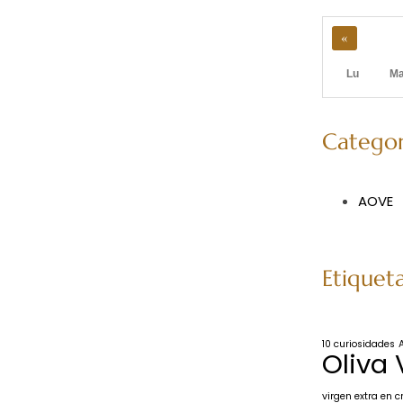
«
Lu
M
Categor
AOVE
Etiquet
10 curiosidades
Oliva 
virgen extra en c