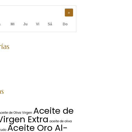
»
a
Mi
Ju
Vi
Sá
Do
ías
as
Aceite de
Aceite de Oliva Virgen
Virgen Extra
aceite de oliva
Aceite Oro Al-
rudo