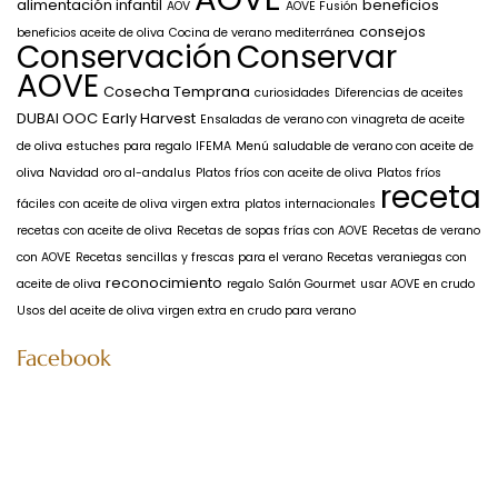
alimentación infantil
beneficios
AOV
AOVE Fusión
consejos
beneficios aceite de oliva
Cocina de verano mediterránea
Conservación
Conservar
AOVE
Cosecha Temprana
curiosidades
Diferencias de aceites
DUBAI OOC
Early Harvest
Ensaladas de verano con vinagreta de aceite
de oliva
estuches para regalo
IFEMA
Menú saludable de verano con aceite de
oliva
Navidad
oro al-andalus
Platos fríos con aceite de oliva
Platos fríos
receta
fáciles con aceite de oliva virgen extra
platos internacionales
recetas con aceite de oliva
Recetas de sopas frías con AOVE
Recetas de verano
con AOVE
Recetas sencillas y frescas para el verano
Recetas veraniegas con
reconocimiento
aceite de oliva
regalo
Salón Gourmet
usar AOVE en crudo
Usos del aceite de oliva virgen extra en crudo para verano
Facebook