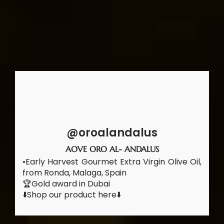
@oroalandalus
AOVE ORO AL- ANDALUS
•Early Harvest Gourmet Extra Virgin Olive Oil,
from Ronda, Malaga, Spain
🏆Gold award in Dubai
⬇️Shop our product here⬇️