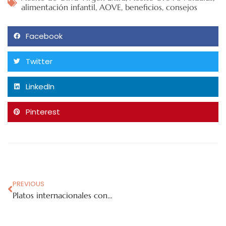
alimentación infantil
,
AOVE
,
beneficios
,
consejos
Facebook
Twitter
LinkedIn
Pinterest
Next
El aceite de oliva en la m
PREVIOUS
Platos internacionales con aceite de oliva virgen extra