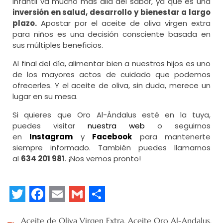
infantil va mucho más allá del sabor, ya que es una
inversión en salud, desarrollo y bienestar a largo
plazo.
Apostar por el aceite de oliva virgen extra
para niños es una decisión consciente basada en
sus múltiples beneficios.
Al final del día, alimentar bien a nuestros hijos es uno
de los mayores actos de cuidado que podemos
ofrecerles. Y el aceite de oliva, sin duda, merece un
lugar en su mesa.
Si quieres que Oro Al-Ándalus esté en la tuya,
puedes visitar
nuestra web
o seguirnos
en
Instagram
y
Facebook
para mantenerte
siempre informado. También puedes llamarnos
al
634 201 981
. ¡Nos vemos pronto!
Twitter
Facebook
Email
Gmail
Share
Aceite de Oliva Virgen Extra
,
Aceite Oro Al-Andalus
,