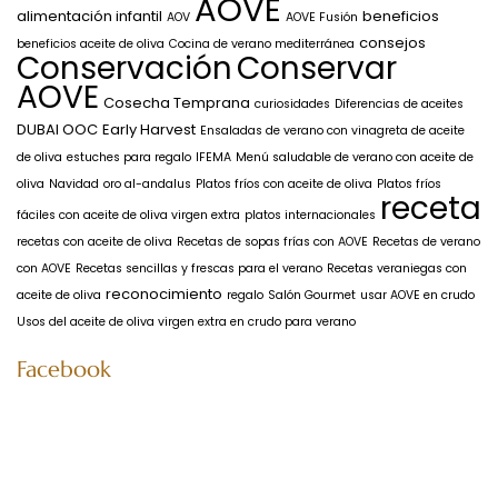
AOVE
alimentación infantil
beneficios
AOV
AOVE Fusión
consejos
beneficios aceite de oliva
Cocina de verano mediterránea
Conservación
Conservar
AOVE
Cosecha Temprana
curiosidades
Diferencias de aceites
DUBAI OOC
Early Harvest
Ensaladas de verano con vinagreta de aceite
de oliva
estuches para regalo
IFEMA
Menú saludable de verano con aceite de
oliva
Navidad
oro al-andalus
Platos fríos con aceite de oliva
Platos fríos
receta
fáciles con aceite de oliva virgen extra
platos internacionales
recetas con aceite de oliva
Recetas de sopas frías con AOVE
Recetas de verano
con AOVE
Recetas sencillas y frescas para el verano
Recetas veraniegas con
reconocimiento
aceite de oliva
regalo
Salón Gourmet
usar AOVE en crudo
Usos del aceite de oliva virgen extra en crudo para verano
Facebook