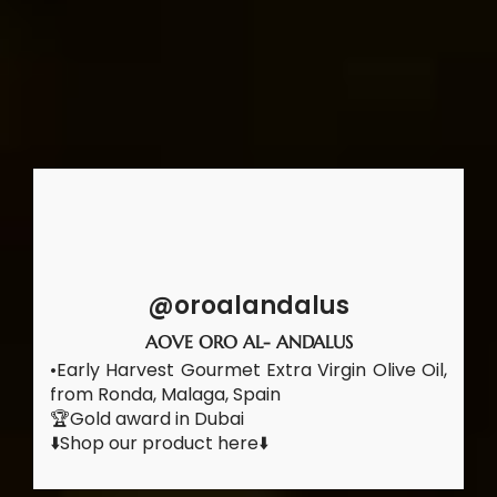
@oroalandalus
AOVE ORO AL- ANDALUS
•Early Harvest Gourmet Extra Virgin Olive Oil,
from Ronda, Malaga, Spain
🏆Gold award in Dubai
⬇️Shop our product here⬇️