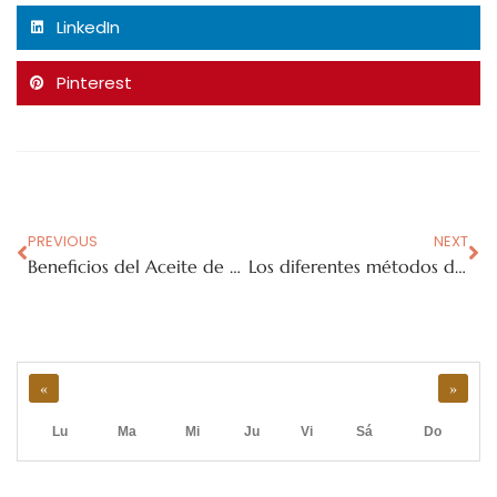
LinkedIn
Pinterest
PREVIOUS
NEXT
Beneficios del Aceite de Oliva en la piel
Los diferentes métodos de riego para el olivar
«
»
Lu
Ma
Mi
Ju
Vi
Sá
Do