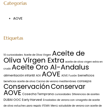
Categorías
AOVE
Etiquetas
Aceite de
10 curiosidades
Aceite de Oliva Virgen
Oliva Virgen Extra
aceite de oliva virgen extra en
Aceite Oro Al-Andalus
crudo
AOVE
alimentación infantil
beneficios
AOV
AOVE Fusión
consejos
beneficios aceite de oliva
Cocina de verano mediterránea
Conservación
Conservar
AOVE
Cosecha Temprana
curiosidades
Diferencias de aceites
DUBAI OOC
Early Harvest
Ensaladas de verano con vinagreta de aceite
de oliva
estuches para regalo
IFEMA
Menú saludable de verano con aceite de