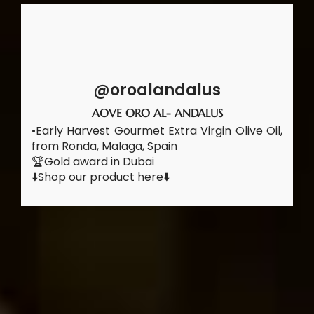
@oroalandalus
AOVE ORO AL- ANDALUS
•Early Harvest Gourmet Extra Virgin Olive Oil,
from Ronda, Malaga, Spain
🏆Gold award in Dubai
⬇️Shop our product here⬇️