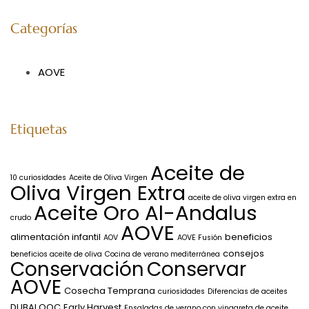
Categorías
AOVE
Etiquetas
Aceite de
10 curiosidades
Aceite de Oliva Virgen
Oliva Virgen Extra
aceite de oliva virgen extra en
Aceite Oro Al-Andalus
crudo
AOVE
alimentación infantil
beneficios
AOV
AOVE Fusión
consejos
beneficios aceite de oliva
Cocina de verano mediterránea
Conservación
Conservar
AOVE
Cosecha Temprana
curiosidades
Diferencias de aceites
DUBAI OOC
Early Harvest
Ensaladas de verano con vinagreta de aceite