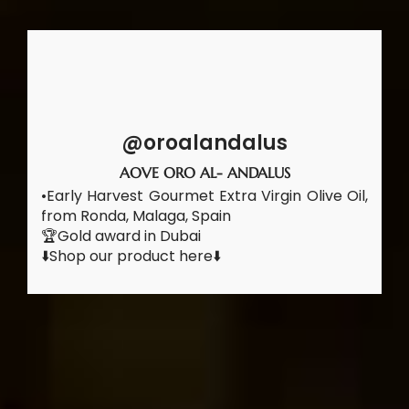
@oroalandalus
AOVE ORO AL- ANDALUS
•Early Harvest Gourmet Extra Virgin Olive Oil,
from Ronda, Malaga, Spain
🏆Gold award in Dubai
⬇️Shop our product here⬇️