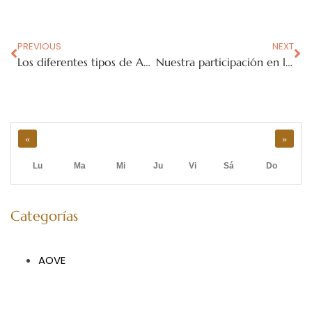
PREVIOUS
NEXT
Los diferentes tipos de Aceite de Oliva
Nuestra participación en la Feria Comarcal Sabor a Málaga
«
»
Lu
Ma
Mi
Ju
Vi
Sá
Do
Categorías
AOVE