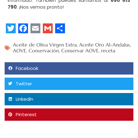
informado. También puedes llamarnos al
690 613
790
. ¡Nos vemos pronto!
Twitter
Facebook
Email
Gmail
Share
Aceite de Oliva Virgen Extra
,
Aceite Oro Al-Andalus
,
AOVE
,
Conservación
,
Conservar AOVE
,
receta
Facebook
Twitter
LinkedIn
Pinterest