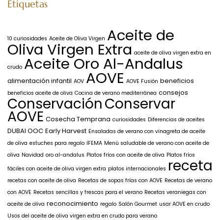
Etiquetas
Aceite de
10 curiosidades
Aceite de Oliva Virgen
Oliva Virgen Extra
aceite de oliva virgen extra en
Aceite Oro Al-Andalus
crudo
AOVE
alimentación infantil
beneficios
AOV
AOVE Fusión
consejos
beneficios aceite de oliva
Cocina de verano mediterránea
Conservación
Conservar
AOVE
Cosecha Temprana
curiosidades
Diferencias de aceites
DUBAI OOC
Early Harvest
Ensaladas de verano con vinagreta de aceite
de oliva
estuches para regalo
IFEMA
Menú saludable de verano con aceite de
oliva
Navidad
oro al-andalus
Platos fríos con aceite de oliva
Platos fríos
receta
fáciles con aceite de oliva virgen extra
platos internacionales
recetas con aceite de oliva
Recetas de sopas frías con AOVE
Recetas de verano
con AOVE
Recetas sencillas y frescas para el verano
Recetas veraniegas con
reconocimiento
aceite de oliva
regalo
Salón Gourmet
usar AOVE en crudo
Usos del aceite de oliva virgen extra en crudo para verano